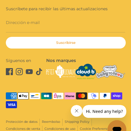
Suscríbete para recibir las últimas actualizaciones
Dirección e-mail
Suscribirse
Nos marques
Síguenos en
Medios
de
pago
aceptados
Protección de datos
Reembolso
Shipping Policy
Condiciones de venta
Condiciones de uso
Cookie Preferences